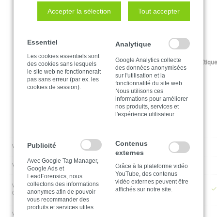
correspondent
Accepter la sélection
Tout accepter
différents aspects,
tels que les
grains, les
couleurs, les
Essentiel
Analytique
effets, les
Les cookies essentiels sont
transparences et
Google Analytics collecte
Papeterie
Communications
Affichage
Étique
des cookies sans lesquels
les opacités. Nous
des données anonymisées
le site web ne fonctionnerait
sur l'utilisation et la
vous
pas sans erreur (par ex. les
fonctionnalité du site web.
recommandons
cookies de session).
Nous utilisons ces
de contacter notre
informations pour améliorer
service clientèle
nos produits, services et
pour obtenir plus
l'expérience utilisateur.
d’informations et
des échantillons
Contenus
Publicité
ViPrint Bicolor
externes
Avec Google Tag Manager,
Grâce à la plateforme vidéo
ViPrint Bispace
Google Ads et
YouTube, des contenus
LeadForensics, nous
vidéo externes peuvent être
collectons des informations
ViPrint Color
affichés sur notre site.
anonymes afin de pouvoir
G02/ECO/ECO+
vous recommander des
produits et services utiles.
ViPrint Cord