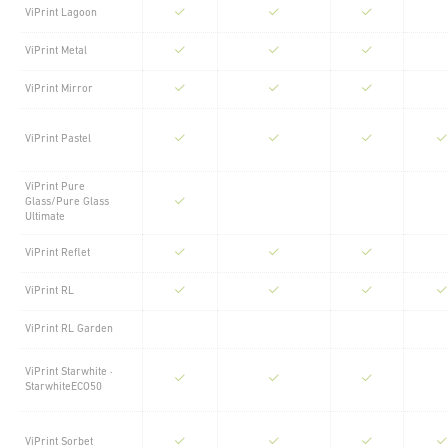
ViPrint Lagoon
ViPrint Metal
ViPrint Mirror
ViPrint Pastel
ViPrint Pure
Glass/Pure Glass
Ultimate
ViPrint Reflet
ViPrint RL
ViPrint RL Garden
ViPrint Starwhite ·
StarwhiteECO50
ViPrint Sorbet