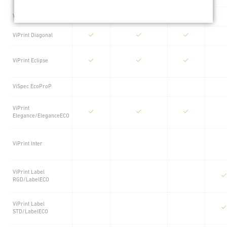
ViPrint Cosmos
ViPrint Diagonal
ViPrint Eclipse
ViSpec EcoProP
ViPrint
Elegance/EleganceECO
ViPrint Inter
ViPrint Label
RGD/LabelECO
ViPrint Label
STD/LabelECO