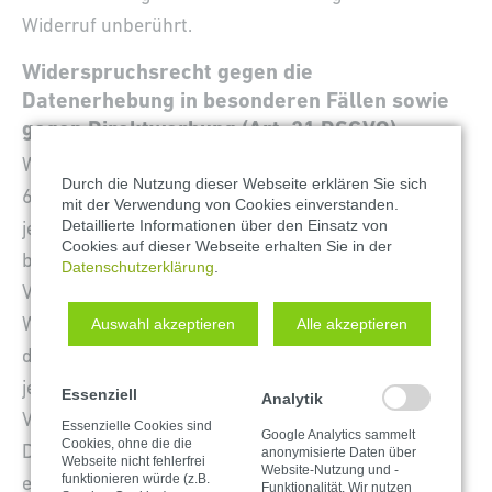
Widerruf unberührt.
Widerspruchsrecht gegen die
Datenerhebung in besonderen Fällen sowie
gegen Direktwerbung (Art. 21 DSGVO)
Wenn die Datenverarbeitung auf Grundlage von Art.
Durch die Nutzung dieser Webseite erklären Sie sich
6 Abs. 1 lit. e oder f DSGVO erfolgt, haben Sie
mit der Verwendung von Cookies einverstanden.
Detaillierte Informationen über den Einsatz von
jederzeit das Recht, aus Gründen, die sich aus Ihrer
Cookies auf dieser Webseite erhalten Sie in der
besonderen Situation ergeben, gegen die
Datenschutzerklärung
.
Verarbeitung Ihrer personenbezogenen Daten
Widerspruch einzulegen; dies gilt auch für ein auf
Auswahl akzeptieren
Alle akzeptieren
diese Bestimmungen gestütztes Profiling. Die
jeweilige Rechtsgrundlage, auf denen eine
Essenziell
Analytik
Verarbeitung beruht, entnehmen Sie dieser
Essenzielle Cookies sind
Google Analytics sammelt
Cookies, ohne die die
Datenschutzerklärung. Wenn Sie Widerspruch
anonymisierte Daten über
Webseite nicht fehlerfrei
Website-Nutzung und -
funktionieren würde (z.B.
einlegen, werden wir Ihre betroffenen
Funktionalität. Wir nutzen