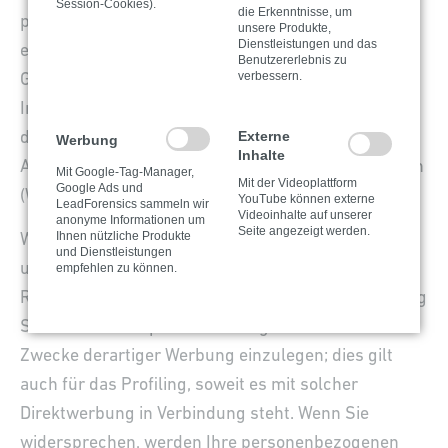
Session-Cookies).
die Erkenntnisse, um
personenbezogenen Daten nicht mehr verarbeiten,
unsere Produkte,
Dienstleistungen und das
es sei denn, wir können zwingende schutzwürdige
Benutzererlebnis zu
verbessern.
Gründe für die Verarbeitung nachweisen, die Ihre
Interessen, Rechte und Freiheiten überwiegen oder
Externe
die Verarbeitung dient der Geltendmachung,
Werbung
Inhalte
Ausübung oder Verteidigung von Rechtsansprüchen
Mit Google-Tag-Manager,
Mit der Videoplattform
Google Ads und
(Widerspruch nach Art. 21 Abs. 1 DSGVO).
YouTube können externe
LeadForensics sammeln wir
Videoinhalte auf unserer
anonyme Informationen um
Seite angezeigt werden.
Ihnen nützliche Produkte
Werden Ihre personenbezogenen Daten verarbeitet,
und Dienstleistungen
um Direktwerbung zu betreiben, so haben Sie das
empfehlen zu können.
Recht, jederzeit Widerspruch gegen die Verarbeitung
Sie betreffender personenbezogener Daten zum
Zwecke derartiger Werbung einzulegen; dies gilt
auch für das Profiling, soweit es mit solcher
Direktwerbung in Verbindung steht. Wenn Sie
widersprechen, werden Ihre personenbezogenen